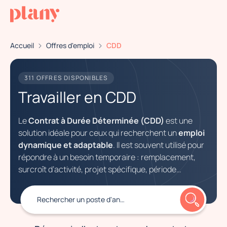
Accueil
Offres d'emploi
CDD
311 OFFRES DISPONIBLES
Travailler en CDD
Le
Contrat à Durée Déterminée (CDD)
est une
solution idéale pour ceux qui recherchent un
emploi
dynamique et adaptable
. Il est souvent utilisé pour
répondre à un besoin temporaire : remplacement,
surcroît d’activité, projet spécifique, période
saisonnière… Ce type de contrat permet d’accéder à
des
missions variées
tout en découvrant différents
Rechercher
un poste d'animateur commercial
environnements professionnels. Sur Plany.jobs, on te
propose des offres d’emploi en CDD dans