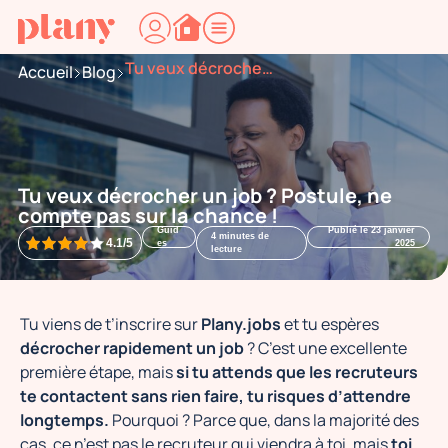
Tu veux décrocher un job ? Postule, ne compte pas sur la chance !
Accueil
Blog
Tu veux décrocher un job ? Postule, ne
compte pas sur la chance !
Guid
Publié le
23 janvier
4
minutes de
4.1/5
es
2025
lecture
Tu viens de t’inscrire sur
Plany.jobs
et tu espères
décrocher rapidement un job
? C’est une excellente
première étape, mais
si tu attends que les recruteurs
te contactent sans rien faire, tu risques d’attendre
longtemps.
Pourquoi ? Parce que, dans la majorité des
cas, ce n’est pas le recruteur qui viendra à toi, mais
toi