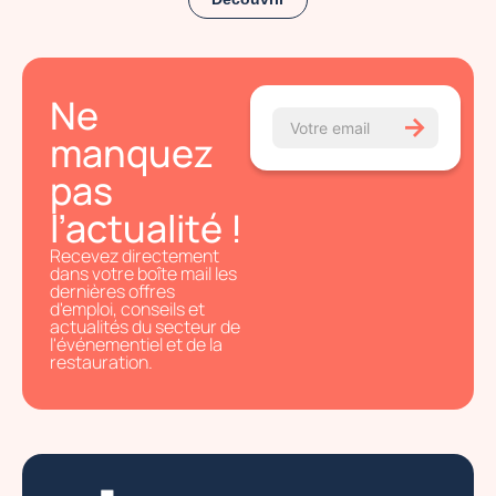
Ne
→
manquez
pas
l’actualité !
Recevez directement
dans votre boîte mail les
dernières offres
d'emploi, conseils et
actualités du secteur de
l'événementiel et de la
restauration.