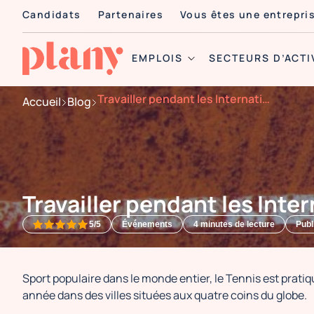
Candidats
Partenaires
Vous êtes une entrepri
EMPLOIS
SECTEURS D’ACTI
Travailler pendant les Internationaux de France de Tennis
Accueil
Blog
Travailler pendant les Inte
5/5
Événements
4
minutes de lecture
Publ
Sport populaire dans le monde entier, le Tennis est prati
année dans des villes situées aux quatre coins du globe.