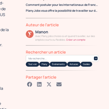
d-
Comment postuler pour les Internationaux de France de Tennis
e de
Plany.Jobs vous offre la possibilité de travailler sur des événements sportifs
’US
Auteur de l'article
de la
Manon
Avec Plany.jobs choisis où et quand travailler, sur des
emplois courts ou flexibles.
Créer un compte
r.
Rechercher un article
Tout voir
Plany
Événements
Astuces
Guides
Partager l'article
la
e