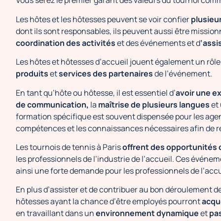
Vous serez le premier garant des valeurs du tournoi co
Les hôtes et les hôtesses peuvent se voir confier
plusieu
dont ils sont responsables, ils peuvent aussi être missio
coordination des activités
et des événements et d
‘assi
Les hôtes et hôtesses d’accueil jouent également un rôle
produits
et
services des partenaires
de l’événement.
En tant qu’hôte ou hôtesse, il est essentiel d’
avoir une e
de communication,
la
maîtrise de plusieurs langues
et
formation spécifique est souvent dispensée pour les agen
compétences et les connaissances nécessaires afin de ré
Les tournois de tennis à Paris
offrent des opportunités 
les professionnels de l’industrie de l’accueil. Ces événe
ainsi une forte demande pour les professionnels de l’accue
En plus d’assister et de contribuer au bon déroulement 
hôtesses ayant la chance d’être employés pourront
acqu
en travaillant dans un
environnement dynamique
et
pa