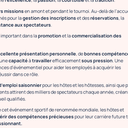
mme
l’excellence
, la
passion
, la
courtoisie
et la
tradition
.
rs missions
en amont et pendant le tournoi. Au-delà de l’accu
nnés pour la
gestion des inscriptions
et des
réservations
, la
stance aux spectateurs
.
 important dans la
promotion
et la
commercialisation des
xcellente présentation personnelle
, de
bonnes compétenc
 une
capacité
à
travailler
efficacement
sous pression
. Une
ces d’événementiel pour aider les employés à acquérir les
ussir dans ce rôle.
d’emploi
saisonnier
pour les hôtes et les hôtesses, ainsi que 
ments attirent des milliers de spectateurs chaque année, créan
il qualifiés.
de cet événement sportif de renommée mondiale, les hôtes et
érir des compétences précieuses
pour leur carrière future 
ssionnant.