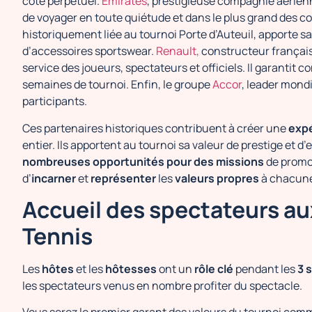
côté perpétuel.
Emirates
, prestigieuse compagnie aérienn
de voyager en toute quiétude et dans le plus grand des co
historiquement liée au tournoi Porte d’Auteuil, apporte s
d’accessoires sportswear.
Renault,
constructeur français
service des joueurs, spectateurs et officiels. Il garantit co
semaines de tournoi. Enfin, le groupe
Accor
, leader mondi
participants.
Ces partenaires historiques contribuent à créer une
expé
entier. Ils apportent au tournoi sa valeur de prestige et d
nombreuses opportunités pour des missions
de promot
d’
incarner
et
représenter
les
valeurs propres
à chacune 
Accueil des spectateurs au
Tennis
Les
hôtes
et les
hôtesses
ont un
rôle clé
pendant les
3 
les spectateurs venus en nombre profiter du spectacle.