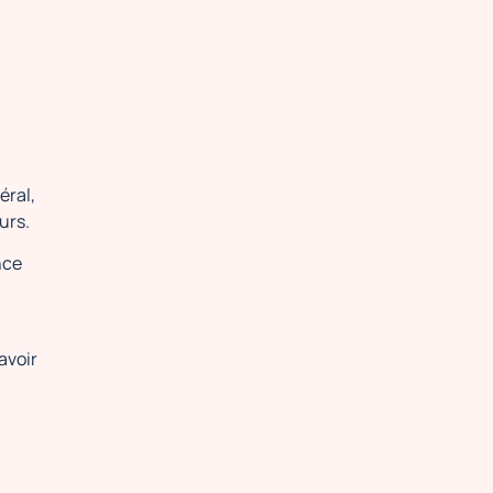
éral,
eurs.
nce
’avoir