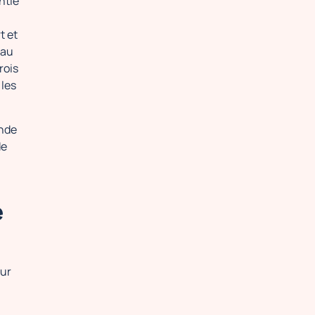
ntie
t et
 au
rois
 les
onde
de
e
our