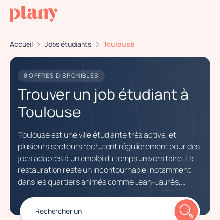
Accueil
Jobs étudiants
Toulouse
8 OFFRES DISPONIBLES
Trouver un job étudiant à
Toulouse
Toulouse est une ville étudiante très active, et
plusieurs secteurs recrutent régulièrement pour des
jobs adaptés à un emploi du temps universitaire. La
restauration reste un incontournable, notamment
dans les quartiers animés comme Jean-Jaurès,
Saint-Cyprien ou Carmes. Le commerce, la
logistique, l’accueil en entreprise, l’événementiel et
Rechercher
un poste
l’animation commerciale sont également très