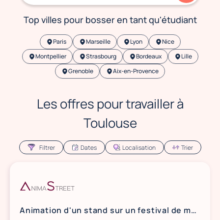
porteurs. Sur Plany.jobs, tu retrouves des offres pour
Top villes pour bosser en tant qu'étudiant
travailler la semaine, le soir ou le week-end dans les
secteurs de l'événementiel, l'animation commerciale,
Paris
Marseille
Lyon
Nice
l'accueil en entreprise et la restauration.
Montpellier
Strasbourg
Bordeaux
Lille
Grenoble
Aix-en-Provence
Les offres pour travailler à
Toulouse
Filtrer
Dates
Localisation
Trier
Animation d'un stand sur un festival de musique, du 27 au 29 aout à Toulouse (31)