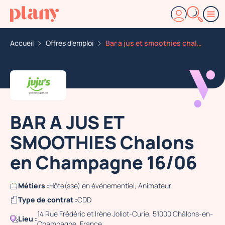
Accueil
Offres d'emploi
Bar a jus et smoothies chalons en champagne 16 06
BAR A JUS ET
SMOOTHIES Chalons
en Champagne 16/06
Métiers :
Hôte(sse) en événementiel, Animateur
Type de contrat :
CDD
14 Rue Frédéric et Irène Joliot-Curie, 51000 Châlons-en-
Lieu :
Champagne, France