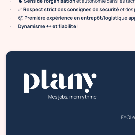
· 🧠
Sens de l’organisation
et autonomie dans les tâc
· ✅
Respect strict des consignes de sécurité
et des
· 📦
Première expérience en entrepôt/logistique ap
·
Dynamisme ++ et fiabilité !
Mes jobs, mon rythme
FAQ
Le