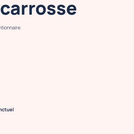
scarrosse
ntionnaire
nctuel