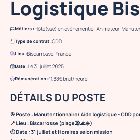
Logistique Bi
Hôte(sse) en événementiel, Animateur, Manute
Métiers :
CDD
Type de contrat :
Biscarrosse, France
Lieu :
Le 31 juillet 2025
Date :
11.88€ brut/heure
Rémunération :
DÉTAILS DU POSTE
🎯 Poste : Manutentionnaire/ Aide logistique - CDD po
📍 Lieu : Biscarrosse (plage🏖️🌊☀️)
🕘 Date : 31 juillet et Horaires selon mission