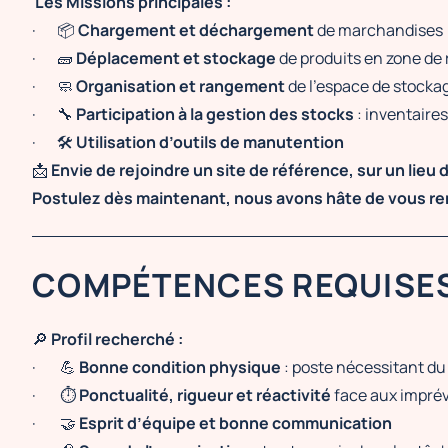
Les Missions principales :
· 📦
Chargement et déchargement
de marchandises (
· 🧱
Déplacement et stockage
de produits en zone de 
· 🧼
Organisation et rangement
de l’espace de stockag
· 🔧
Participation à la gestion des stocks
: inventaire
· 🛠
Utilisation d’outils de manutention
📩
Envie de rejoindre un site de référence, sur un lieu
Postulez dès maintenant, nous avons hâte de vous re
COMPÉTENCES REQUISE
🔎
Profil recherché :
· 💪
Bonne condition physique
: poste nécessitant du 
· ⏱
Ponctualité, rigueur et réactivité
face aux imprév
· 🤝
Esprit d’équipe et bonne communication