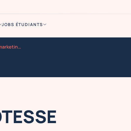
JOBS ÉTUDIANTS
Aubagne hotesse street marketing nocibe 22 23 29 30 08
ÔTESSE