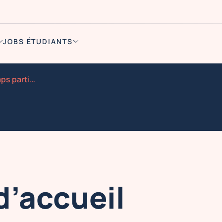
JOBS ÉTUDIANTS
Cdi hote sse d accueil temps partiel cabinet d avocat
d’accueil