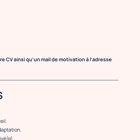
e CV ainsi qu’un mail de motivation à l’adresse
S
il.
daptation.
ivé(e).