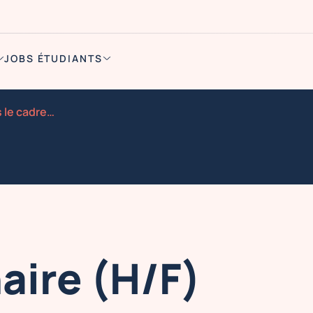
JOBS ÉTUDIANTS
Manutentionnaire h f dans le cadre d une tournee rouen
ire (H/F)