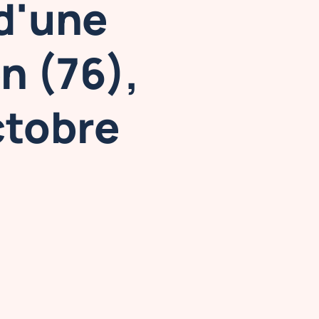
 d'une
n (76),
ctobre