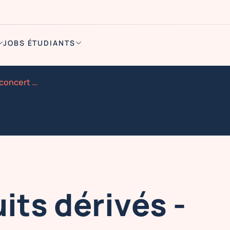
JOBS ÉTUDIANTS
Vendeur produits derives concert dire straits experien
its dérivés -