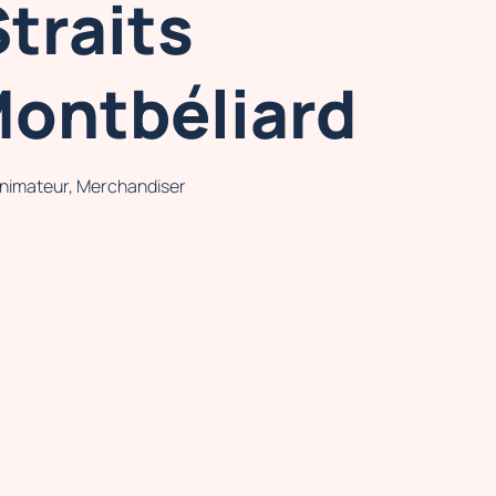
traits
Montbéliard
Animateur, Merchandiser