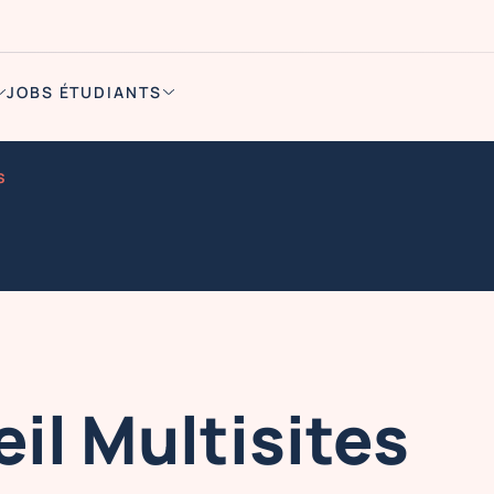
JOBS ÉTUDIANTS
s
il Multisites