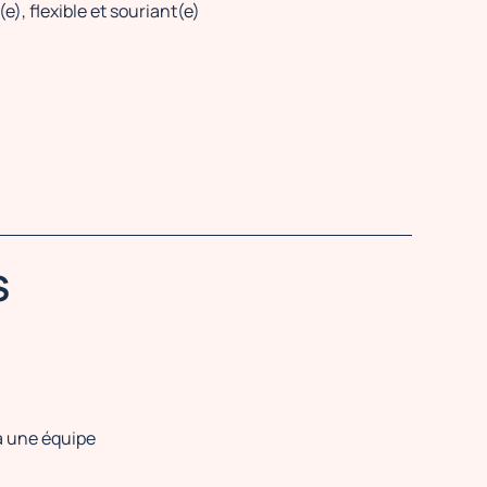
e), flexible et souriant(e)
S
 à une équipe