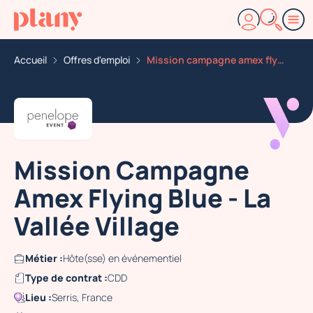
Accueil
Offres d'emploi
Mission campagne amex flying blue la vallee village
Mission Campagne
Amex Flying Blue - La
Vallée Village
Métier :
Hôte(sse) en événementiel
Type de contrat :
CDD
Lieu :
Serris, France