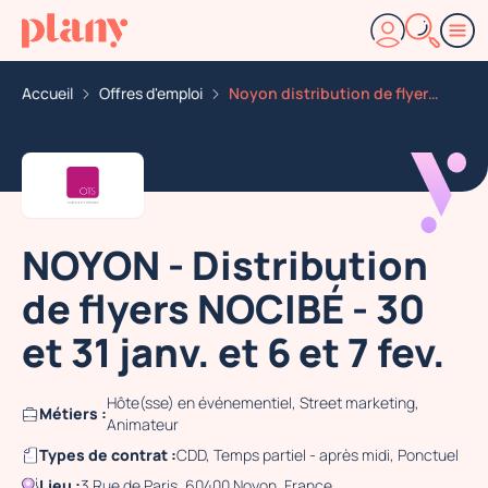
Accueil
Offres d'emploi
Noyon distribution de flyers nocibe 30 et 31 janv et 6
NOYON - Distribution
de flyers NOCIBÉ - 30
et 31 janv. et 6 et 7 fev.
Hôte(sse) en événementiel, Street marketing,
Métiers :
Animateur
Types de contrat :
CDD, Temps partiel - après midi, Ponctuel
Lieu :
3 Rue de Paris, 60400 Noyon, France