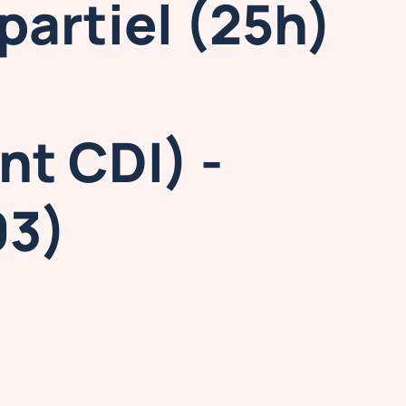
partiel (25h)
nt CDI) -
93)