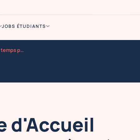
JOBS ÉTUDIANTS
Hotesse hote d accueil f h temps partiel 25h CDD puis
e d'Accueil