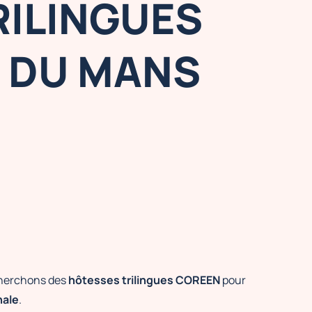
RILINGUES
H DU MANS
cherchons des
hôtesses trilingues
COREEN
pour
nale
.