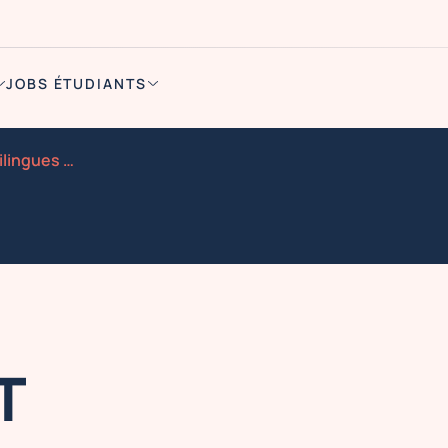
JOBS ÉTUDIANTS
Recrutement hote sses trilingues 24h du mans
T