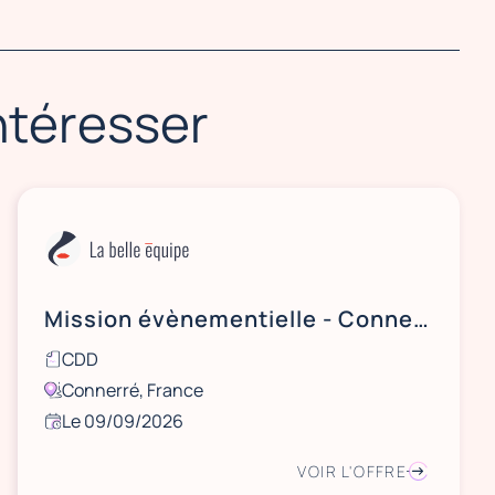
intéresser
Mission évènementielle - Connerré (72) proche Le Mans - le 9 septembre 2026
CDD
Connerré, France
Le 09/09/2026
VOIR L'OFFRE