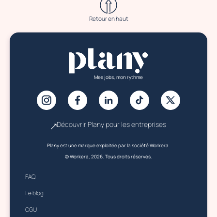
Retour en haut
Mes jobs, mon rythme
Découvrir Plany pour les entreprises
Plany est une marque exploitée par la société Workera.
© Workera, 2026. Tous droits réservés.
FAQ
Le blog
CGU