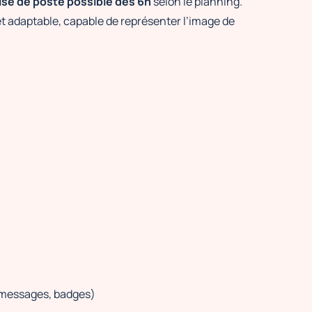
ise de poste possible dès 6h
selon le planning.
t adaptable, capable de représenter l’image de
r, messages, badges)