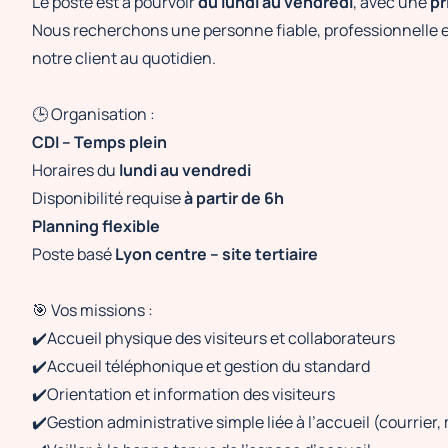
Le poste est à pourvoir
du lundi au vendredi
, avec une
pr
Nous recherchons une personne fiable, professionnelle e
notre client au quotidien.
🕒 Organisation :
CDI – Temps plein
Horaires du
lundi au vendredi
Disponibilité requise
à partir de 6h
Planning flexible
Poste basé
Lyon centre – site tertiaire
🎯 Vos missions :
✔️Accueil physique des visiteurs et collaborateurs
✔️Accueil téléphonique et gestion du standard
✔️Orientation et information des visiteurs
✔️Gestion administrative simple liée à l’accueil (courrie