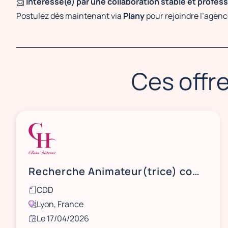
📨
Intéressé(e) par une collaboration stable et profess
Postulez dès maintenant via
Plany
pour rejoindre l’agen
Ces offre
Recherche Animateur(trice) commercial(e) LYON
CDD
Lyon, France
Le 17/04/2026