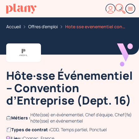
Accueil
Offres d'emploi
Hote sse evenementiel convention d entreprise dept 16
Hôte·sse Événementiel
– Convention
d’Entreprise (Dept. 16)
Hôte(sse) en événementiel, Chef d'équipe, Chef(fe)
Métiers :
hôte(sse) en événementiel
Types de contrat :
CDD, Temps partiel, Ponctuel
Lieu :
Cognac, France