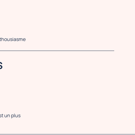
enthousiasme
S
t un plus