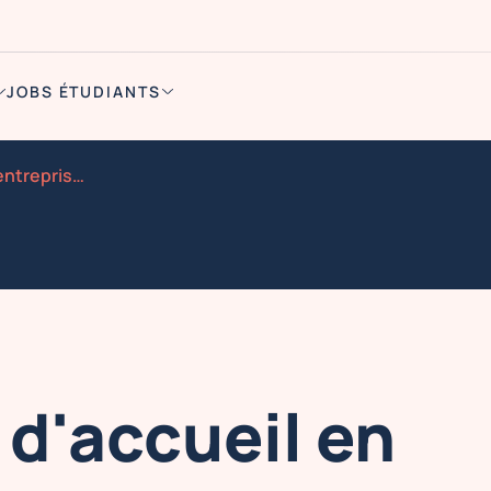
JOBS ÉTUDIANTS
Cdi hote sse d accueil en entreprise h f 35h semaine p
 d'accueil en