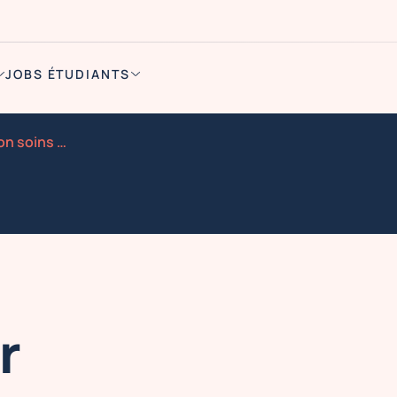
JOBS ÉTUDIANTS
Modele pour demonstration soins massages en public
r