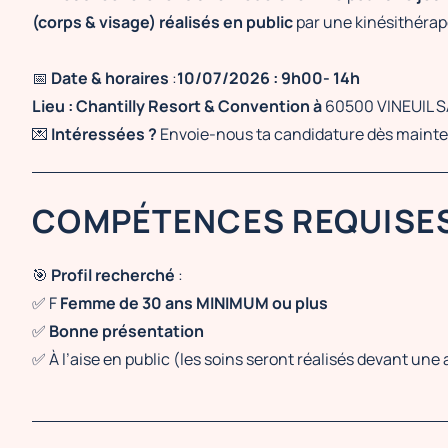
(corps & visage) réalisés en public
par une kinésithérap
📅
Date & horaires
:
10/07/2026 : 9h00- 14h
Lieu : Chantilly Resort & Convention à
60500
VINEUIL S
💌
Intéressées ?
Envoie-nous ta candidature dès mainte
COMPÉTENCES REQUISE
🎯
Profil recherché
:
✅ F
Femme de 30 ans MINIMUM ou plus
✅
Bonne présentation
✅ À l’aise en public (les soins seront réalisés devant une