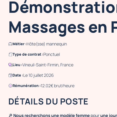
Démonstratio
Massages en Pub
Hôte(sse) mannequin
Métier :
Ponctuel
Type de contrat :
Vineuil-Saint-Firmin, France
Lieu :
Le 10 juillet 2026
Date :
12.02€ brut/heure
Rémunération :
DÉTAILS DU POSTE
🔎
Nous recherchons une modèle femme
pour
une jou