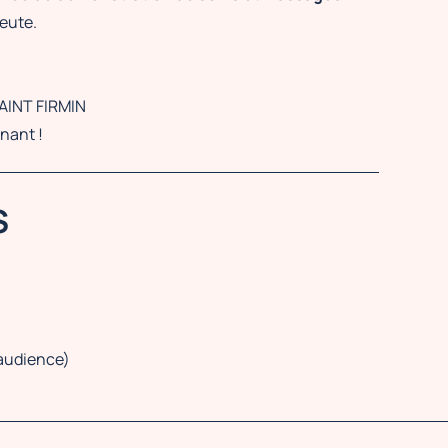
eute.
AINT FIRMIN
nant !
S
 audience)