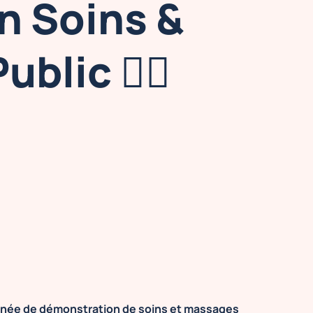
n Soins &
lic 💆‍♀️
rnée de démonstration de soins et massages