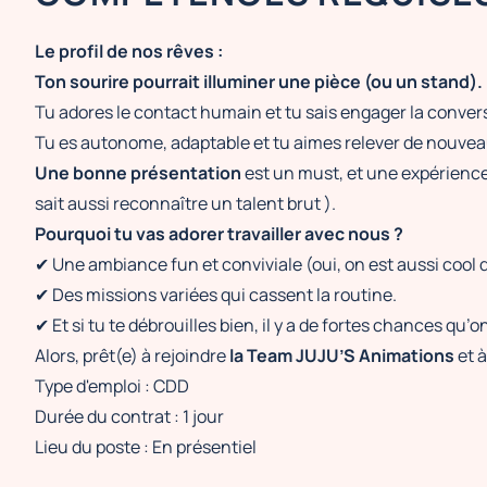
Le profil de nos rêves :
Ton sourire pourrait illuminer une pièce (ou un stand).
Tu adores le contact humain et tu sais engager la conve
Tu es autonome, adaptable et tu aimes relever de nouvea
Une bonne présentation
est un must, et une expérience
sait aussi reconnaître un talent brut ).
Pourquoi tu vas adorer travailler avec nous ?
✔ Une ambiance fun et conviviale (oui, on est aussi cool 
✔ Des missions variées qui cassent la routine.
✔ Et si tu te débrouilles bien, il y a de fortes chances qu’
Alors, prêt(e) à rejoindre
la Team JUJU’S Animations
et à
Type d'emploi : CDD
Durée du contrat : 1 jour
Lieu du poste : En présentiel