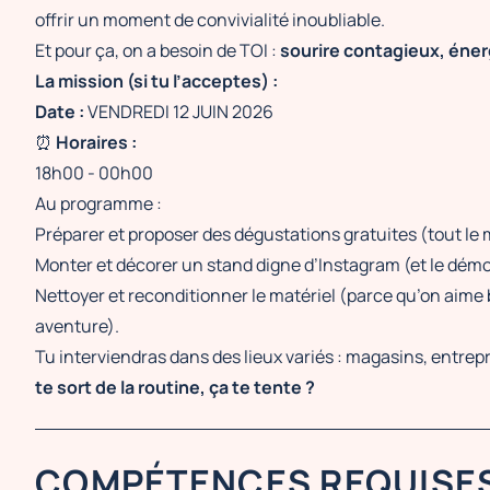
offrir un moment de convivialité inoubliable.
Et pour ça, on a besoin de TOI :
sourire contagieux, éne
La mission (si tu l’acceptes) :
Date :
VENDREDI 12 JUIN 2026
⏰
Horaires :
18h00 - 00h00
Au programme :
Préparer et proposer des dégustations gratuites (tout le
Monter et décorer un stand digne d’Instagram (et le démo
Nettoyer et reconditionner le matériel (parce qu’on aime 
aventure).
Tu interviendras dans des lieux variés : magasins, entrep
te sort de la routine, ça te tente ?
COMPÉTENCES REQUISE