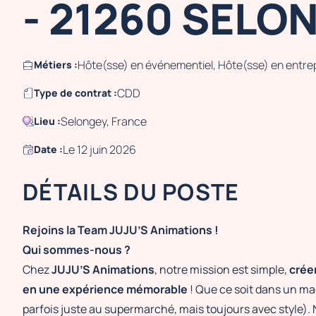
- 21260 SELONG
Hôte(sse) en événementiel, Hôte(sse) en entre
Métiers :
CDD
Type de contrat :
Selongey, France
Lieu :
Le 12 juin 2026
Date :
DÉTAILS DU POSTE
Rejoins la Team JUJU’S Animations !
Qui sommes-nous ?
Chez
JUJU’S Animations
, notre mission est simple,
crée
en une expérience mémorable
! Que ce soit dans un m
parfois juste au supermarché, mais toujours avec style). No