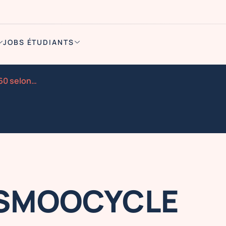
JOBS ÉTUDIANTS
Animateur smoocycle 21260 selongey 12 juin
 SMOOCYCLE