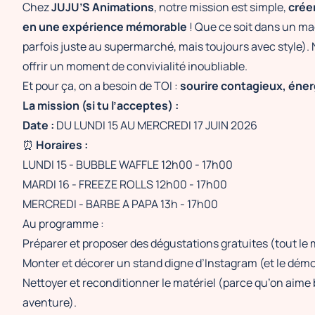
Chez
JUJU’S Animations
, notre mission est simple,
crée
en une expérience mémorable
! Que ce soit dans un m
parfois juste au supermarché, mais toujours avec style). No
offrir un moment de convivialité inoubliable.
Et pour ça, on a besoin de TOI :
sourire contagieux, éne
La mission (si tu l’acceptes) :
Date :
DU LUNDI 15 AU
MERCREDI 17 JUIN 2026
⏰
Horaires :
LUNDI 15 - BUBBLE WAFFLE 12h00 - 17h00
MARDI 16 - FREEZE ROLLS 12h00 - 17h00
MERCREDI - BARBE A PAPA 13h - 17h00
Au programme :
Préparer et proposer des dégustations gratuites (tout le
Monter et décorer un stand digne d’Instagram (et le démo
Nettoyer et reconditionner le matériel (parce qu’on aime 
aventure).