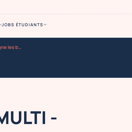
JOBS ÉTUDIANTS
Animateur multi 04000 digne les bains 15 16 17 juin
MULTI -