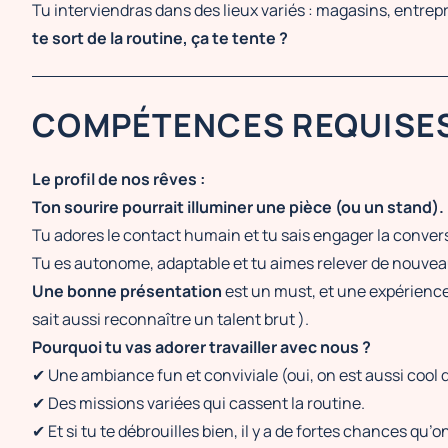
Tu interviendras dans des lieux variés : magasins, entrep
te sort de la routine, ça te tente ?
COMPÉTENCES REQUISE
Le profil de nos rêves :
Ton sourire pourrait illuminer une pièce (ou un stand).
Tu adores le contact humain et tu sais engager la conve
Tu es autonome, adaptable et tu aimes relever de nouvea
Une bonne présentation
est un must, et une expérience
sait aussi reconnaître un talent brut ).
Pourquoi tu vas adorer travailler avec nous ?
✔ Une ambiance fun et conviviale (oui, on est aussi cool 
✔ Des missions variées qui cassent la routine.
✔ Et si tu te débrouilles bien, il y a de fortes chances qu’