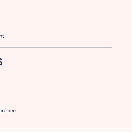
nt
S
préciée