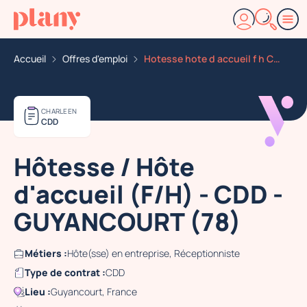
Accueil
Offres d'emploi
Hotesse hote d accueil f h CDD guyancourt 78
CHARLEEN
CDD
Hôtesse / Hôte
d'accueil (F/H) - CDD -
GUYANCOURT (78)
Métiers :
Hôte(sse) en entreprise, Réceptionniste
Type de contrat :
CDD
Lieu :
Guyancourt, France