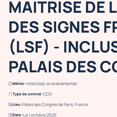
MAITRISE DE 
DES SIGNES 
(LSF) - INCLUS
PALAIS DES 
Hôte(sse) en événementiel
Métier :
CDD
Type de contrat :
Palais des Congrès de Paris, France
Lieu :
Le 1 octobre 2026
Date :