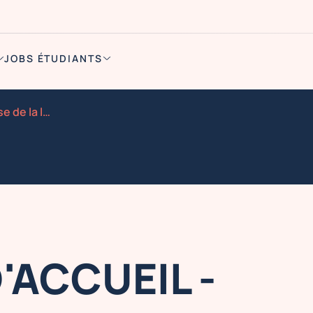
JOBS ÉTUDIANTS
Hotes ses d accueil maitrise de la langue des signes f
'ACCUEIL -