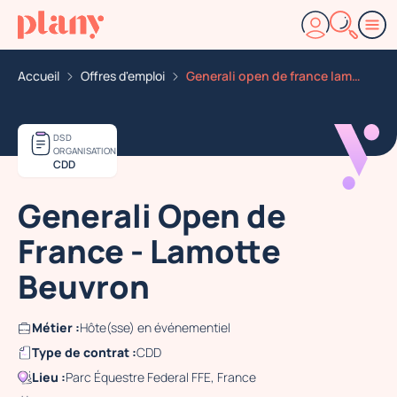
Accueil
Offres d'emploi
Generali open de france lamotte beuvron
DSD
ORGANISATION
CDD
Generali Open de
France - Lamotte
Beuvron
Métier :
Hôte(sse) en événementiel
Type de contrat :
CDD
Lieu :
Parc Équestre Federal FFE, France