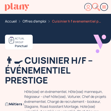
Accueil
Offres d'emploi
Cuisinier h f evenementiel prestige
ACTUAL
GROUP
Ponctuel
👨‍🍳 CUISINIER H/F –
ÉVÉNEMENTIEL
PRESTIGE
Hôte(sse) en événementiel, Hôte(sse) mannequin,
Régisseur - chef hôte(sse), Voiturier, Chef de projets
événementiel, Chargé de recrutement - bookeur,
Métiers :
Stagiaire, Road Assistant Montage, Hote(sse)