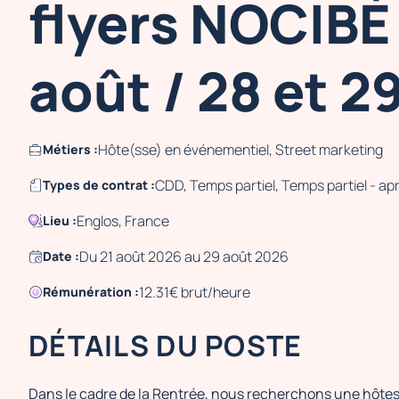
flyers NOCIBÉ 
août / 28 et 2
Hôte(sse) en événementiel, Street marketing
Métiers :
CDD, Temps partiel, Temps partiel - apr
Types de contrat :
Englos, France
Lieu :
Du 21 août 2026 au 29 août 2026
Date :
12.31€ brut/heure
Rémunération :
DÉTAILS DU POSTE
Dans le cadre de la Rentrée, nous recherchons une hôte