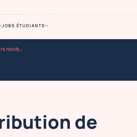
JOBS ÉTUDIANTS
Englos distribution de flyers nocibe 21 et 22 aout 28
ribution de