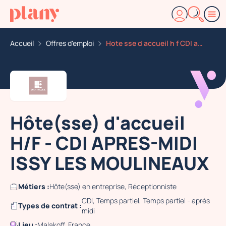
Accueil
Offres d'emploi
Hote sse d accueil h f CDI apres midi issy les mouline
Hôte(sse) d'accueil
H/F - CDI APRES-MIDI
ISSY LES MOULINEAUX
Métiers :
Hôte(sse) en entreprise, Réceptionniste
CDI, Temps partiel, Temps partiel - après
Types de contrat :
midi
Lieu :
Malakoff, France