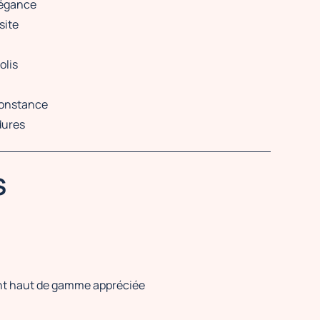
élégance
site
olis
constance
dures
S
ent haut de gamme appréciée