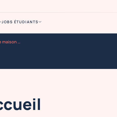
JOBS ÉTUDIANTS
Hote sse d accueil bilingue maison de luxe 8eme h f
ccueil