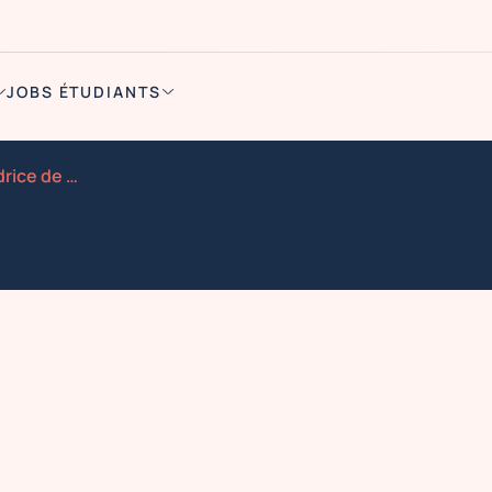
JOBS ÉTUDIANTS
Recherche ambassadeur drice de marque trouville sur me