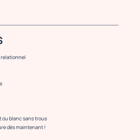
S
 relationnel
s
t ou blanc sans trous
ture dès maintenant !