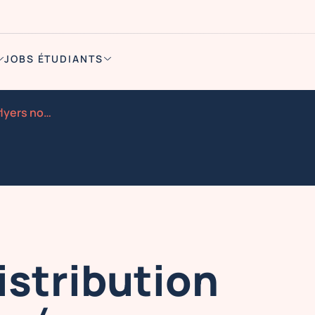
JOBS ÉTUDIANTS
Suresnes distribution de flyers nocibe 21 et 22 aout 2
stribution