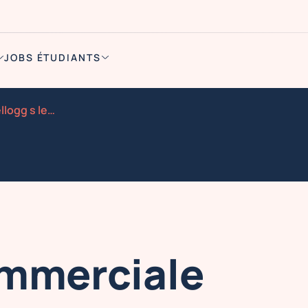
JOBS ÉTUDIANTS
Animation commerciale kellogg s le verdon sur mer 33
mmerciale