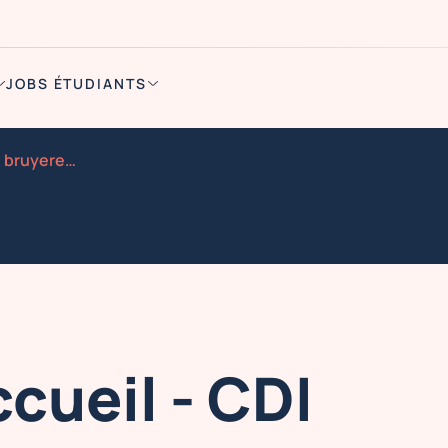
JOBS ÉTUDIANTS
Hote sse d accueil CDI 35h bruyeres le chatel 91
cueil - CDI