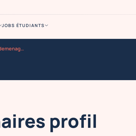
JOBS ÉTUDIANTS
Manutentionnaires profil demenageur pour montage demon
ires profil