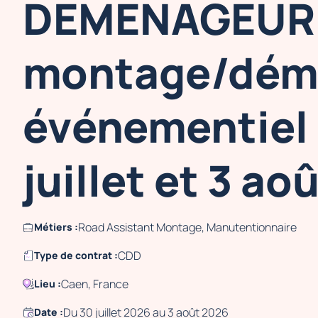
DEMENAGEUR 
montage/dém
événementiel 
juillet et 3 ao
Road Assistant Montage, Manutentionnaire
Métiers :
CDD
Type de contrat :
Caen, France
Lieu :
Du 30 juillet 2026 au 3 août 2026
Date :