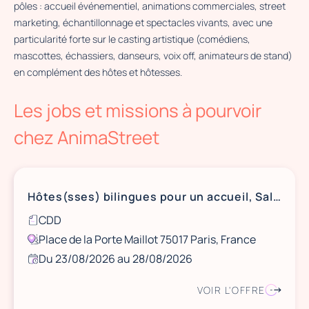
pôles : accueil événementiel, animations commerciales, street
marketing, échantillonnage et spectacles vivants, avec une
particularité forte sur le casting artistique (comédiens,
mascottes, échassiers, danseurs, voix off, animateurs de stand)
en complément des hôtes et hôtesses.
×
Les jobs et missions à pourvoir
AnimaStreet
6 Pass. Turquetil, 75011 Paris
chez AnimaStreet
Hôtes(sses) bilingues pour un accueil, Salon CIGRE, Palais des Congrès de Paris Porte Maillot, du 23 au 28 aout
CDD
Place de la Porte Maillot 75017 Paris, France
Du 23/08/2026 au 28/08/2026
VOIR L'OFFRE