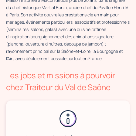
Maison installée à Mâcon depuis plus de 20 ans, dans la lignée
du chef historique Martial Bonin, ancien chef du Pavillon Henri IV
à Paris. Son activité couvre les prestations clé en main pour
mariages, événements particuliers, associatifs et professionnels
(séminaires, salons, galas) avec une cuisine raffinée
d'inspiration bourguignonne et des animations signature
(plancha, ouverture d'huîtres, découpe de jambon) ;
rayonnement principal sur la Saône-et-Loire, la Bourgogne et
l'Ain, avec déploiement possible partout en France.
×
Les jobs et missions à pourvoir
Traiteur du Val de Saône
14 Rue Tilladet, 71000 Mâcon
chez Traiteur du Val de Saône