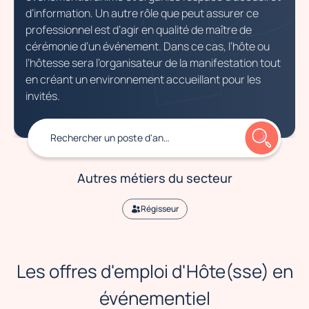
d’information. Un autre rôle que peut assurer ce
professionnel est d’agir en qualité de maître de
cérémonie d’un événement. Dans ce cas, l’hôte ou
l’hôtesse sera l’organisateur de la manifestation tout
en créant un environnement accueillant pour les
invités.
Rechercher
un poste d'animateur commercial
Autres métiers du secteur
Régisseur
Les offres d'emploi d'Hôte(sse) en
événementiel