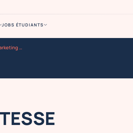
JOBS ÉTUDIANTS
Orleans hotesse street marketing nocibe 22 23 29 30 08
ÔTESSE