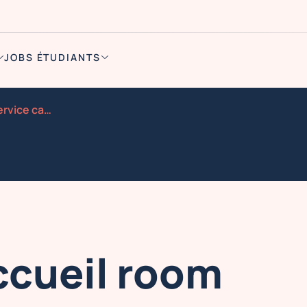
JOBS ÉTUDIANTS
Hote sse d accueil room service cabinet d avocats
ccueil room