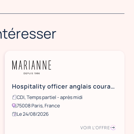
intéresser
Hospitality officer anglais courant H/F - CDI tps partiel 25h PM - 75008
CDI, Temps partiel - après midi
75008 Paris, France
Le 24/08/2026
VOIR L'OFFRE