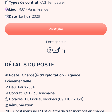
Types de contrat :
CDI, Temps plein
Lieu :
75017 Paris, France
Date :
Le 1 juin 2026
Postuler
Partager sur
DÉTAILS DU POSTE
🎯
Poste : Chargé(e) d’Exploitation – Agence
Évènementielle
📍 Lieu : Paris 75017
📄 Contrat : CDI – 35H/semaine
🕒 Horaires : Du lundi au vendredi (09H30–17H30)
💰
Rémunération :
2100€ brut mensuel + 50% du titre de transport pris en charge