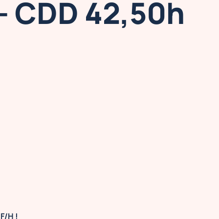
 - CDD 42,50h
F/H !