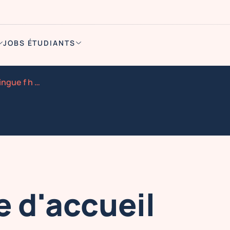
JOBS ÉTUDIANTS
Hotesse hote d accueil bilingue f h CDD 42 50h paris 8
e d'accueil