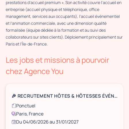
prestations d'accueil premium ». Son activité couvre l'accueil en
entreprise (accueil physique et téléphonique, office
management, services aux occupants), l'accueil événementiel
et l'animation commerciale, avec une dimension qualité
formalisée (équipe dédiée à la formation et au suivi des
collaborateurs sur sites clients). Déploiement principalement sur
Paris et l'Île-de-France.
×
Les jobs et missions à pourvoir
Agence You
27 Av. de l'Opéra, 75001 Paris
chez Agence You
🎉 RECRUTEMENT HÔTES & HÔTESSES ÉVÉNEMENTIEL(LE)S
Ponctuel
Paris, France
Du 04/06/2026 au 31/01/2027