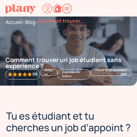
Comment trouver un job étudiant sans expérience ?
Accueil
Blog
Comment trouver un job étudiant sans
expérience ?
Astuc
Publié le
30 septembre
3
minutes de
5/5
es
2025
lecture
Tu es étudiant et tu
cherches un job d’appoint ?